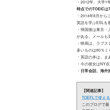
・2012年、大学
時点でのTOEICは
・2014年8月か
英語を学ぶESL
・帰国後は東京・入
がある。メールも
・映画は、ラブス
多いものは80％
・英語の本は、ま
・今の彼女はNY
・
日常会話、海外
【関連記事】
TOEFLで使
このブログで最