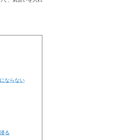
にならない
浸る