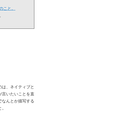
のこと。
。
のは、ネイティブと
が言いたいことを直
でなんとか描写する
と。