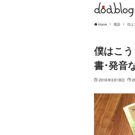
Home
英語
僕は
僕はこう
書･発音
2016年3月18日
2