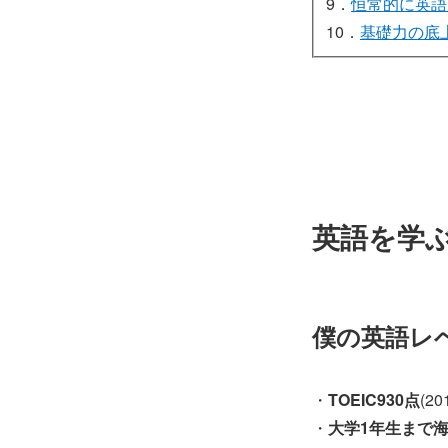
9．
恒常的に英語
10．
基礎力の底
英語を学
僕の英語レ
・
TOEIC930点
(2
・
大学1年生まで