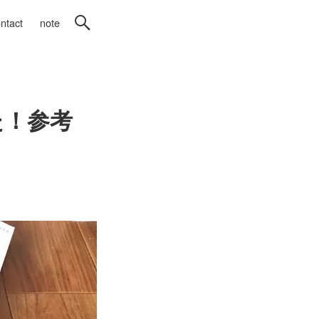
ntact
note
た！参考