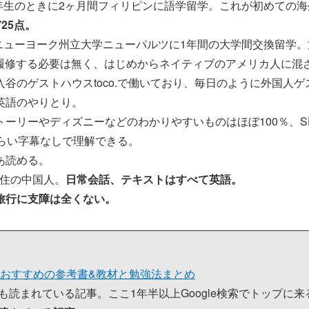
1年生のときに2ヶ月間フィリピンに語学留学。これが初めての
725点。
らニューヨーク州立大学ニューパルツに1年間の大学間交換留学
を履修する必要は無く、はじめからネイティブのアメリカ人に混
谷のゲストハウスtoco.で働いており、毎日のように外国人
英語のやりとり。
トーリーやディズニーなどのわかりやすいものはほぼ100％、S
くらい字幕なしで理解できる。
あ読める。
在住の中国人。
日常会話、テキストはすべて英語。
旅行に支障は全くない。
えるおすすめの参考書&教材と勉強法まとめ
も読まれている記事。ここ1年半以上Google検索でトップに来