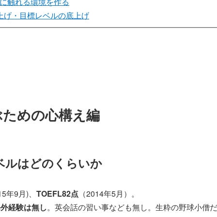
に触れる環境を作る
上げ・目標レベルの底上げ
ぶための心構え編
ベルはどのくらいか
015年9月)、
TOEFL82点
（2014年5月）。
海外経験は無し
。英会話の習い事なども無し。生粋の野球小僧