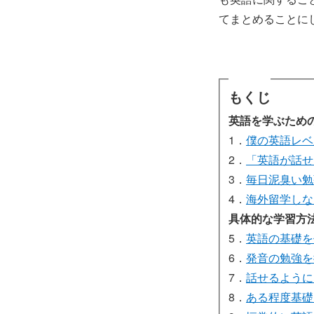
てまとめることに
もくじ
英語を学ぶため
1．
僕の英語レベ
2．
「英語が話せ
3．
毎日泥臭い勉
4．
海外留学しな
具体的な学習方
5．
英語の基礎を
6．
発音の勉強を
7．
話せるように
8．
ある程度基礎