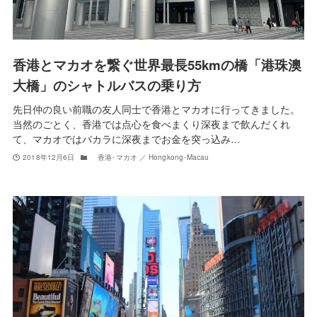
香港とマカオを繋ぐ世界最長55kmの橋「港珠澳
大橋」のシャトルバスの乗り方
先日仲の良い前職の友人同士で香港とマカオに行ってきました。
当然のごとく、香港では点心を食べまくり深夜まで飲んだくれ
て、マカオではバカラに深夜までお金を突っ込み…
2018年12月6日
香港･マカオ ／ Hongkong･Macau