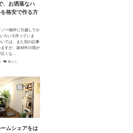
Eで、お洒落なハ
ルを格安で作る方
リノベ物件に引越してか
でいろいろ作っていま
ついては、また別の記事
ますが、築45年の我が
が広くな…
日
暮らし
ルームシェアをは