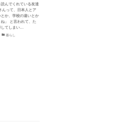
を読んでくれている友達
さんって、日本人とア
いとか、学校の違いとか
ね」 と言われて、た
得してしまい…
暮らし