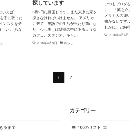
探しています
いつもブログ
に、 「慎之介
といえば
6月2日に帰国します。また東京に家を
メリカ人の違
oneを手に取った
探さなければいけません。 アメリカ
書かないですよ
まずインスタをチ
に来て、英語での生活が当たり前にな
しかに。と納
ました。(ちな
り、少し歩けば雑誌の中にあるような
カフェ、スタジオ、ギャ…
2015年3月6日
らし
2015年4月9日
暮らし
1
2
カテゴリー
きるまで
100のリスト
(2)