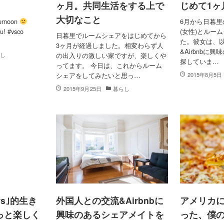
ヶ月。共同生活をする上で
じめて1ヶ
大切なこと
ternoon
6月から日暮里
ou! #vsco
(女性)とルー
日暮里でルームシェアをはじめてから
た。彼女は、
3ヶ月が経過しました。相変わらず人
&Airbnbに
らし
の出入りの激しい家ですが、楽しくや
探していま…
ってます。 今日は、これからルーム
シェアをしてみたいと思っ…
2015年8月5日
2015年9月25日
暮らし
ters｣的生き
外国人との交流&Airbnbに
アメリカ
っと楽しく
興味のあるシェアメイトを
った、僕の