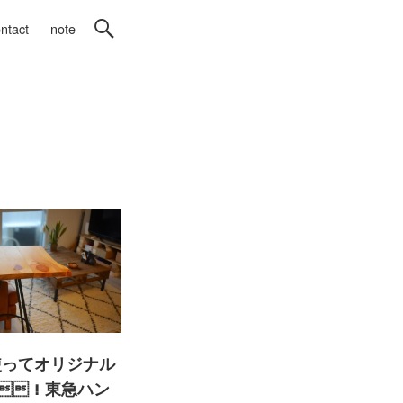
ntact
note
使ってオリジナル
Y！東急ハン