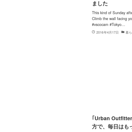
ました
This kind of Sunday af
Climb the wall facing y
#vscocam #Tokyo…
2016年4月17日
暮
｢Urban Outfit
方で、毎日はも