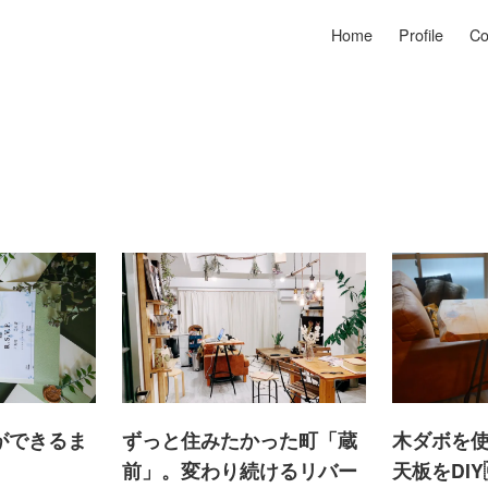
Home
Profile
Co
ができるま
ずっと住みたかった町「蔵
木ダボを
前」。変わり続けるリバー
天板をDI