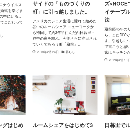
サイドの「ものづくりの
ズ×NOC
コロナウイルス
結婚式を挙げま
町」に引っ越しました。
イテーブ
夢の中にいるよ
法
アメリカのシェア生活に憧れて始めた
人でこだわって
谷中のルームシェア ニューヨークか
…
蔵前築45年の
ら帰国して約3年半住んだ西日暮里・
ら、またDIY
らし
谷中の家を離れ、今後さらに注目され
す。引越しに
ていくであろう町「蔵前」…
で書こうと思い
2019年2月24日
暮らし
家はキッチン
2019年2月10
ングはじめ
ルームシェアをはじめて3
日暮里で