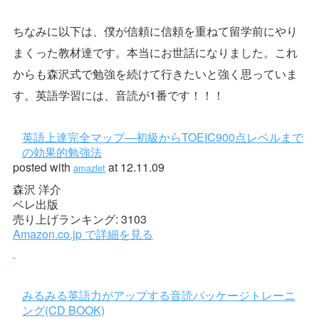
ちなみに以下は、僕が信頼に信頼を重ねて留学前にやり
まくった教材達です。本当にお世話になりました。これ
からも森沢式で勉強を続けて行きたいと強く思っていま
す。英語学習には、音読が1番です！！！
英語上達完全マップ―初級か
らTOEIC900点レベルまで
の効果的勉強法
posted with
at 12.11.09
amazlet
森沢 洋介
ベレ出版
売り上げランキング: 3103
Amazon.co.jp で詳細を見る
みるみる英語力がアップする音読パッケージトレーニ
ング(CD BOOK)