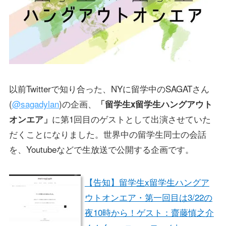
以前Twitterで知り合った、NYに留学中のSAGATさん
(
@sagadylan
)の企画、
「留学生x留学生ハングアウト
に第1回目のゲストとして出演させていた
オンエア」
だくことになりました。世界中の留学生同士の会話
を、Youtubeなどで生放送で公開する企画です。
【告知】留学生x留学生ハングア
ウトオンエア・第一回目は3/22の
夜10時から！ゲスト：齋藤慎之介