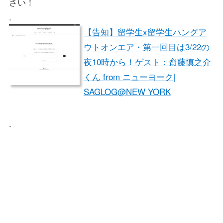
さい！
.
【告知】留学生x留学生ハングア
ウトオンエア・第一回目は3/22の
夜10時から！ゲスト：齋藤慎之介
くん from ニューヨーク|
SAGLOG@NEW YORK
.