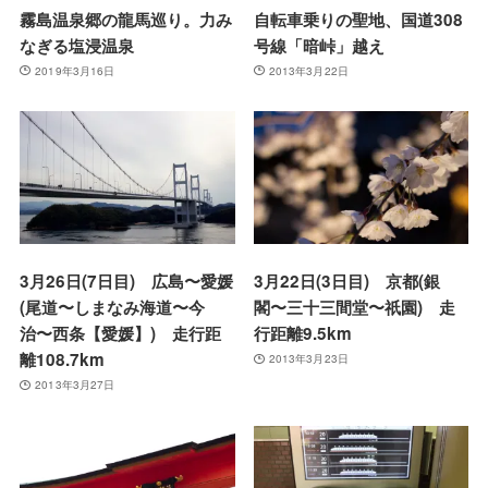
霧島温泉郷の龍馬巡り。力み
自転車乗りの聖地、国道308
なぎる塩浸温泉
号線「暗峠」越え
2019年3月16日
2013年3月22日
3月26日(7日目) 広島〜愛媛
3月22日(3日目) 京都(銀
(尾道〜しまなみ海道〜今
閣〜三十三間堂〜祇園) 走
治〜西条【愛媛】) 走行距
行距離9.5km
離108.7km
2013年3月23日
2013年3月27日