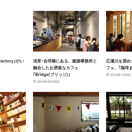
ctory｣がい
浅草･合羽橋にある、建築事務所と
広瀬川を望め
融合したお洒落なカフェ
フェ、｢珈琲
｢Bridge(ブリッジ)｣
2014年1月3日
2014年6月29日