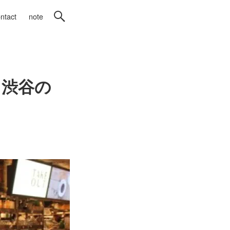
ntact
note
る渋谷の