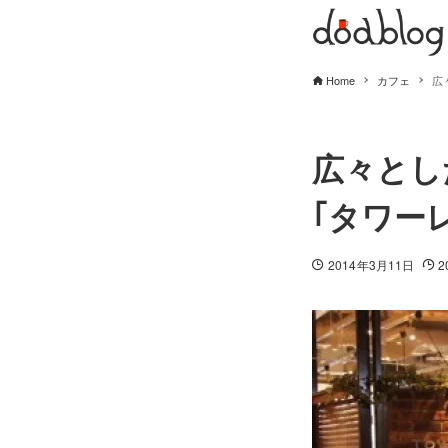
Home
カフェ
広
広々とし
｢タワー
2014年3月11日
2