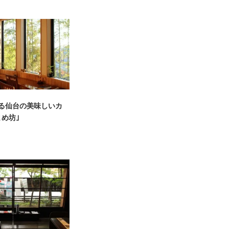
る仙台の美味しいカ
まめ坊｣