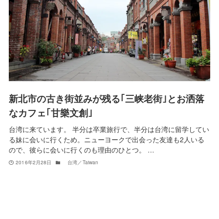
新北市の古き街並みが残る｢三峡老街｣とお洒落
なカフェ｢甘樂文創｣
台湾に来ています。 半分は卒業旅行で、半分は台湾に留学してい
る妹に会いに行くため。ニューヨークで出会った友達も2人いる
ので、彼らに会いに行くのも理由のひとつ。 …
2016年2月28日
台湾／Taiwan