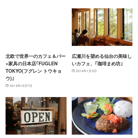
北欧で世界一のカフェ＆バー
広瀬川を望める仙台の美味し
×家具の日本店｢FUGLEN
いカフェ、｢珈琲まめ坊｣
TOKYO(フグレン トウキョ
2014年1月3日
ウ)｣
2013年12月7日