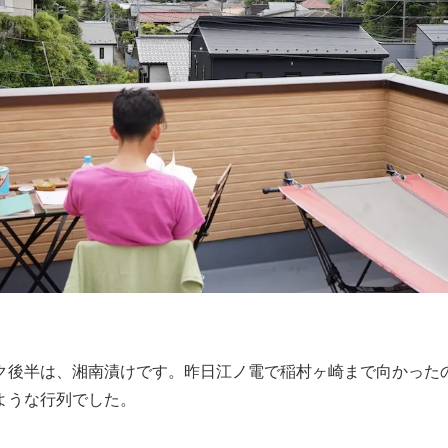
ク後半は、湘南漬けです。昨日江ノ電で稲村ヶ崎まで向かった
ような行列でした。