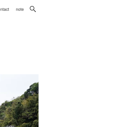
ntact
note